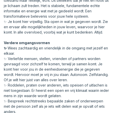
toestand maar feitelijk, echt. Dit betekent dat je niet en nooit uit
je lichaam zult treden. Het is stabiele, fundamentele echte
informatie en energie wat met je gedeeld wordt. Een
transformatieve belevenis voor jouw hele systeem.
✨ Je komt hier vrijwillig. Sta open in wat je gegeven wordt. Zie
en ervaar alle mogelijkheden in jouw leven, waarvoor je hier
komt. In alle overvloed, voorbij wat je kunt bedenken. Altijd.
Verdere omgangsvormen
✨
Wees zachtaardig en vriendelijk in de omgang met jezelf en
elkaar.
✨ Verliefde mensen, stellen, vrienden of partners worden
gevraagd voor zichzelf te komen, terwijl je samen komt. Je
komt hier voor jou in de eenheidsenergie die je gegeven
wordt. Hiervoor moet je vrij in jou staan. Autonoom. Zelfstandig.
Of je wilt hier juist van alles over leren.
✨ Roddelen, praten over anderen, iets opeisen of uitlachen is
niet toegestaan. Er heerst een open en vrij klimaat waarin ieder
mens in zijn waarde wordt gelaten.
✨ Bespreek rechtstreeks bepaalde zaken of onderwerpen
met de persoon zelf als je iets wilt delen wat je opvalt of iets
anders.