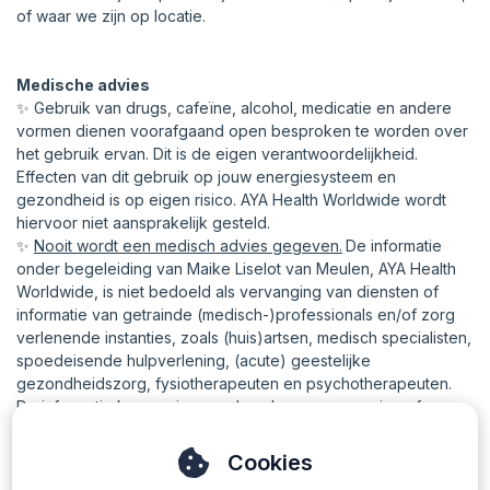
of waar we zijn op locatie.
Medische advies
✨ Gebruik van drugs, cafeïne, alcohol, medicatie en andere
vormen dienen voorafgaand open besproken te worden over
het gebruik ervan. Dit is de eigen verantwoordelijkheid.
Effecten van dit gebruik op jouw energiesysteem en
gezondheid is op eigen risico. AYA Health Worldwide wordt
hiervoor niet aansprakelijk gesteld.
✨
Nooit wordt een medisch advies gegeven.
De informatie
onder begeleiding van Maike Liselot van Meulen, AYA Health
Worldwide, is niet bedoeld als vervanging van diensten of
informatie van getrainde (medisch-)professionals en/of zorg
verlenende instanties, zoals (huis)artsen, medisch specialisten,
spoedeisende hulpverlening, (acute) geestelijke
gezondheidszorg, fysiotherapeuten en psychotherapeuten.
De informatie kan gezien worden als een vervanging of
aanvulling voor medische of andere professionele hulp, zorg,
ondersteuning of informatievoorziening en is niet bedoeld als
Cookies
hulpmiddel bij het stellen van een (zelf-)diagnose. De