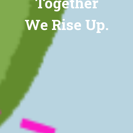
Together
We Rise Up.